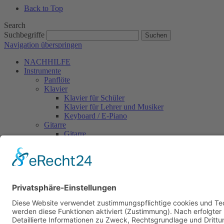
Back to Top
Search
Suchbegriffe
Suchen
Navigation überspringen
NACHHILFE
Instrumente
Panflöte
Klavier
Klavier für Schüler
Klavier für Lehrer und Musiker
Keyboard / E-Piano
Gitarre
Gitarre
Bass
Schlagzeug
Akkordeon
Lehrer
Klaus Klingler
Stefan Klingler
Patrick Graf
Patrick Schwarz
Musikschule
Geschichte