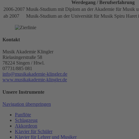
Werdegang / Berufserfahrung
2006-2007
Musik-Studium mit Diplom an der Akademie für Musik 
ab 2007
Musik-Studium an der Universität für Musik Spiru Haret 
Kontakt
Musik Akademie Klingler
Rielasingerstraße 58
78224
Singen / Htwl.
07731/885 081
info@musikakademie-klingler.de
www.musikakademie-klingler.de
Unsere Instrumente
Navigation überspringen
Panflöte
Schlagzeug
Akkordeon
Klavier für Schüler
Klavier für Lehrer und Musiker